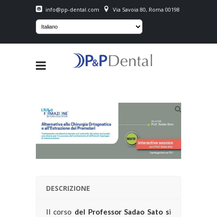
info@pp-dental.com
Via Savoia 80, Roma 00198
DESCRIZIONE
Il corso
del Professor Sadao Sato s
i