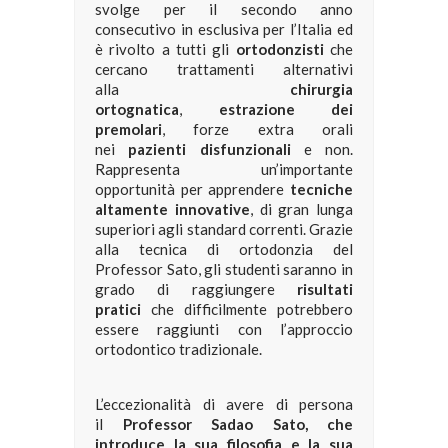
svolge per il secondo anno
consecutivo in esclusiva per l’Italia ed
è rivolto a tutti gli
ortodonzisti
che
cercano trattamenti alternativi
alla
chirurgia
ortognatica
,
estrazione dei
premolari
, forze extra orali
nei
pazienti disfunzionali
e non.
Rappresenta un’importante
opportunità per apprendere
tecniche
altamente innovative
, di gran lunga
superiori agli standard correnti. Grazie
alla tecnica di ortodonzia del
Professor Sato, gli studenti saranno in
grado di raggiungere
risultati
pratici
che difficilmente potrebbero
essere raggiunti con l’approccio
ortodontico tradizionale.
L’eccezionalità di avere di persona
il
Professor Sadao Sato, che
introduce la sua filosofia e la sua