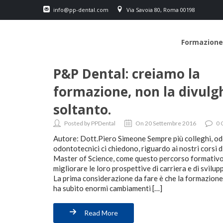
info@pp-dental.com
Via Savoia 80, Roma 00198
Formazione
P&P Dental: creiamo la
formazione, non la divul
soltanto.
Posted by PPDental
On 20 Settembre 2016
0
Autore: Dott.Piero Simeone Sempre più colleghi, od
odontotecnici ci chiedono, riguardo ai nostri corsi d
Master of Science, come questo percorso formativo 
migliorare le loro prospettive di carriera e di svilu
La prima considerazione da fare è che la formazione
ha subito enormi cambiamenti […]
Read More