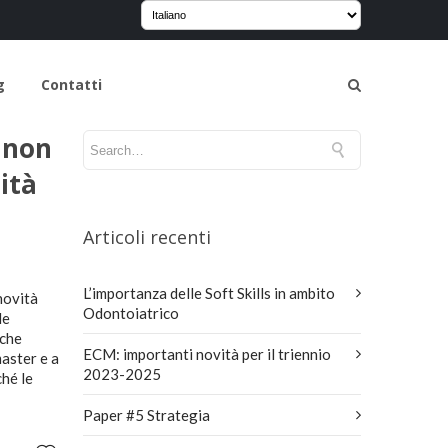
g
Contatti
e non
lità
Articoli recenti
L’importanza delle Soft Skills in ambito
novità
Odontoiatrico
le
 che
ECM: importanti novità per il triennio
master e a
2023-2025
hé le
Paper #5 Strategia