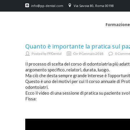
info@pp-dental.com
Via Savoia 80, Roma 00198
Formazione
Quanto è importante la pratica sul pa
Posted by PPDental
On 9 Gennaio 2018
0 Comme
Il processo di scelta del corso di odontoiatria più adat
argomento specifico, relatori, durata, luogo.
Ma ciò che desta sempre grande interese è l’opportunità
Questo è uno dei motivi per cui Il corso annuale di Pro
odontoiatri.
Ecco il video di una sessione di pratica su paziente svo
Fissa: