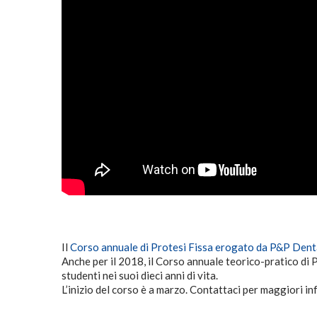
Il
Corso annuale di Protesi Fissa erogato da P&P Dent
Anche per il 2018, il Corso annuale teorico-pratico di P
studenti nei suoi dieci anni di vita.
L’inizio del corso è a marzo. Contattaci per maggiori i